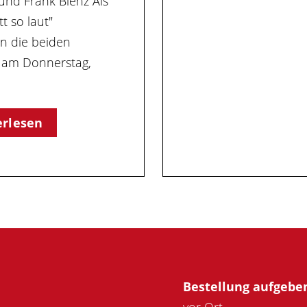
nd Frank Blenz Als
t so laut"
en die beiden
r am Donnerstag,
erlesen
Bestellung aufgebe
vor Ort