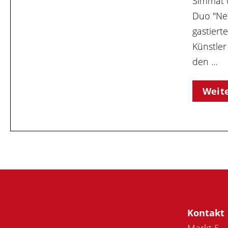
Simmat u
Duo "Net
gastiert
Künstle
den …
Weit
Kontakt
Markt 5