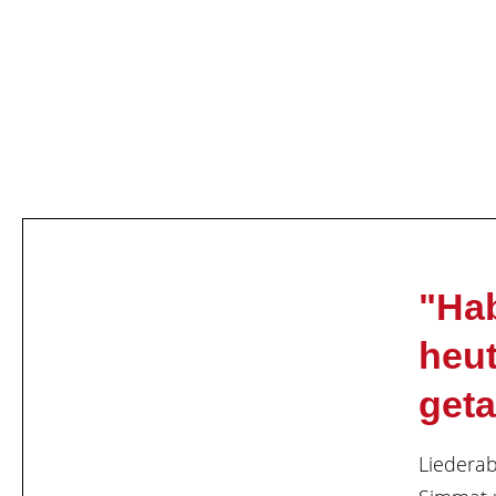
"Ha
heu
geta
Liederab