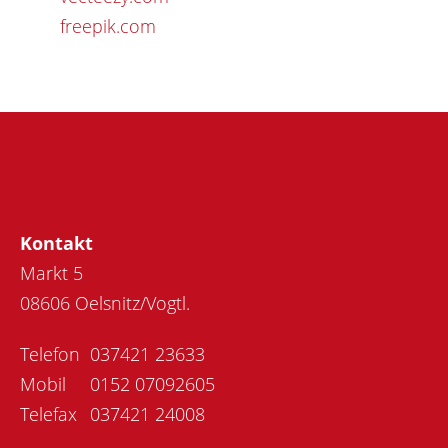
freepik.com
Kontakt
Markt 5
08606 Oelsnitz/Vogtl.
Telefon
037421 23633
Mobil
0152 07092605
Telefax
037421 24008